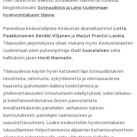
Olen tarkemmin avannut sotealueen tilannetta toisessa
blogitekstissäni:
Soteuudistus ja Länsi-Uudenmaan
hyvinvointialueen tilanne
.
Paneelissa keskustelijoina Keskustan aluevaltuutetut
Lotta
Paakkunainen
Eerikki Viljanen
ja
Marjut Frantsi-Lankia
.
Tilaisuuden järjestelyissä olivat mukana myös Keskustanaisten
Uudenmaan piirin puheenjohtaja
Outi Saarelainen
sekä
hallituksen jäsen
Heidi Mannelin.
Tilaisuudessa käytiin hyvin kattavasti läpi soteuudistuksen
tavoitteita, rahoitusta, nykytilannetta ja olemassaolevia
haasteita (palveluiden liiallista keskittämistä ja
yhdenvertaisuuden toteutumisen edellytyksiä), sekä ratkaisu-
ja kehittämisehdotuksia (kuten panostamista
ennaltaehkäiseviin palveluihin, varhaiseen tukeen,
kuntoutukseen, palvelujen saatavuuteen ja
saavutettavuuteen). Lisäksi keskusteltiin hyvinvointialueen
taloustilanteen helpottamisesta alijäämän kattamisvelvoitteen