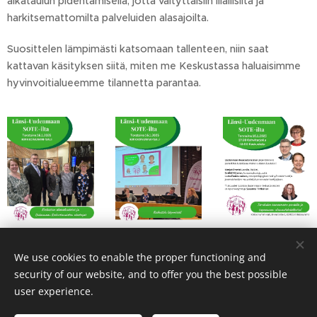
aikataulun pidentämisellä, jotta vältyttäisiin liiallisilta ja
harkitsemattomilta palveluiden alasajoilta.
Suosittelen lämpimästi katsomaan tallenteen, niin saat
kattavan käsityksen siitä, miten me Keskustassa haluaisimme
hyvinvoitialueemme tilannetta parantaa.
We use cookies to enable the proper functioning and
Share
security of our website, and to offer you the best possible
user experience.