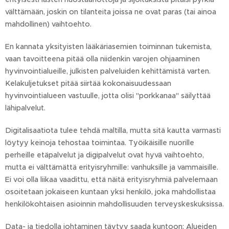
välttämään, joskin on tilanteita joissa ne ovat paras (tai ainoa
mahdollinen) vaihtoehto.
En kannata yksityisten lääkäriasemien toiminnan tukemista,
vaan tavoitteena pitää olla niidenkin varojen ohjaaminen
hyvinvointialueille, julkisten palveluiden kehittämistä varten.
Kelakuljetukset pitää siirtää kokonaisuudessaan
hyvinvointialueen vastuulle, jotta olisi "porkkanaa" säilyttää
lähipalvelut.
Digitalisaatiota tulee tehdä maltilla, mutta sitä kautta varmasti
löytyy keinoja tehostaa toimintaa. Työikäisille nuorille
perheille etäpalvelut ja digipalvelut ovat hyvä vaihtoehto,
mutta ei välttämättä erityisryhmille: vanhuksille ja vammaisille.
Ei voi olla liikaa vaadittu, että näitä erityisryhmiä palvelemaan
osoitetaan jokaiseen kuntaan yksi henkilö, joka mahdollistaa
henkilökohtaisen asioinnin mahdollisuuden terveyskeskuksissa.
Data- ja tiedolla johtaminen täytyy saada kuntoon: Alueiden