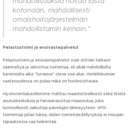
mahdollisuuksia hoitaa lasta
kotonaan, mahdollisesti
omaishoitojärjestelmän
mahdollistamin keinoin."
Pelastustoimi ja ensivastepalvelut
Pelastustoimi ja ensivastepalvelut ovat erittäin tarkasti
säänneltyä ja valvottua toimintaa, eli sikäli mahdollisilta
karsimisilta aika "turvassa" oleva osa-alue. Henkilökunnan
saatavuudessa on pulaa mikä on huolestuttavaa.
Hyvinvointialueellemme mahtuu maantieteellisesti sekä tiiviitä
asutuskeskuksia ja harvaanasuttua maaseutua, joka
luonnollisesti vaikuttaa palvelujen läheisyyteen. VPK-
toimintoja pitää tukea, niiden toimintaedellytyksiä ei missään
tapauksessa saa heikentää.