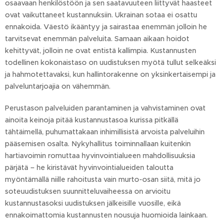
osaavaan henkilöstöön ja sen saatavuuteen liittyvät haasteet
ovat vaikuttaneet kustannuksiin. Ukrainan sotaa ei osattu
ennakoida. Väestö ikääntyy ja sairastaa enemmän jolloin he
tarvitsevat enemmän palveluita. Samaan aikaan hoidot
kehittyvät, jolloin ne ovat entistä kallimpia. Kustannusten
todellinen kokonaistaso on uudistuksen myötä tullut selkeäksi
ja hahmotettavaksi, kun hallintorakenne on yksinkertaisempi ja
palveluntarjoajia on vähemmän.
Perustason palveluiden parantaminen ja vahvistaminen ovat
ainoita keinoja pitää kustannustasoa kurissa pitkällä
tähtäimellä, puhumattakaan inhimillisistä arvoista palveluihin
pääsemisen osalta. Nykyhallitus toiminnallaan kuitenkin
hartiavoimin romuttaa hyvinvointialueen mahdollisuuksia
pärjätä – he kiristävät hyvinvointialueiden taloutta
myöntämällä niille rahoitusta vain murto-osan siitä, mitä jo
soteuudistuksen suunnitteluvaiheessa on arvioitu
kustannustasoksi uudistuksen jälkeisille vuosille, eikä
ennakoimattomia kustannusten nousuja huomioida lainkaan.