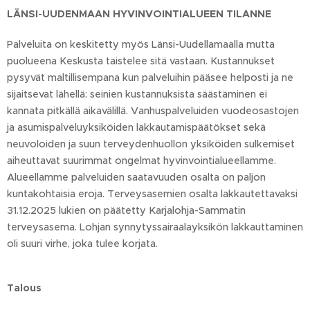
LÄNSI-UUDENMAAN HYVINVOINTIALUEEN TILANNE
Palveluita on keskitetty myös Länsi-Uudellamaalla mutta
puolueena Keskusta taistelee sitä vastaan. Kustannukset
pysyvät maltillisempana kun palveluihin pääsee helposti ja ne
sijaitsevat lähellä: seinien kustannuksista säästäminen ei
kannata pitkällä aikavälillä. Vanhuspalveluiden vuodeosastojen
ja asumispalveluyksiköiden lakkautamispäätökset sekä
neuvoloiden ja suun terveydenhuollon yksiköiden sulkemiset
aiheuttavat suurimmat ongelmat hyvinvointialueellamme.
Alueellamme palveluiden saatavuuden osalta on paljon
kuntakohtaisia eroja. Terveysasemien osalta lakkautettavaksi
31.12.2025 lukien on päätetty Karjalohja-Sammatin
terveysasema. Lohjan synnytyssairaalayksikön lakkauttaminen
oli suuri virhe, joka tulee korjata.
Talous