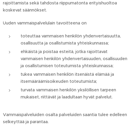
rajoittamista sekä tahdosta riippumatonta erityishuoltoa
koskevat säännökset.
Uuden vammaispalvelulain tavoitteena on
toteuttaa vammaisen henkilön yhdenvertaisuutta,
osallisuutta ja osallistumista yhteiskunnassa;
ehkäistä ja poistaa esteitä, jotka rajoittavat
vammaisen henkilön yhdenvertaisuuden, osallisuuden
ja osallistumisen toteutumista yhteiskunnassa;
tukea vammaisen henkilön itsenäistä elämää ja
itsemääräämisoikeuden toteutumista;
turvata vammaisen henkilön yksilöllisen tarpeen
mukaiset, riittävät ja laadultaan hyvät palvelut.
Vammaispalveluiden osalta palveluiden saantia tulee edelleen
selkeyttää ja parantaa.