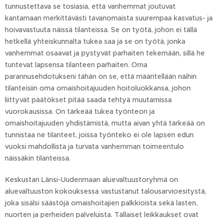
tunnustettava se tosiasia, että vanhemmat joutuvat
kantamaan merkittävästi tavanomaista suurempaa kasvatus- ja
hoivavastuuta näissä tilanteissa. Se on työtä, johon ei tällä
hetkellä yhteiskunnalta tukea saa ja se on työtä, jonka
vanhemmat osaavat ja pystyvät parhaiten tekemään, sillä he
tuntevat lapsensa tilanteen parhaiten. Oma
parannusehdotukseni tähän on se, että määritellään näihin
tilanteisiin oma omaishoitajuuden hoitoluokkansa, johon
liittyvät päätökset pitää saada tehtyä muutamissa
vuorokausissa. On tärkeää tukea työnteon ja
omaishoitajuuden yhdistämistä, mutta aivan yhtä tärkeää on
tunnistaa ne tilanteet, joissa työnteko ei ole lapsen edun
vuoksi mahdollista ja turvata vanhemman toimeentulo
näissäkin tilanteissa.
Keskustan Länsi-Uudenmaan aluevaltuustoryhmä on
aluevaltuuston kokouksessa vastustanut talousarvioesitystä,
joka sisälsi säästöjä omaishoitajien palkkioista sekä lasten,
nuorten ja perheiden palveluista. Tällaiset leikkaukset ovat