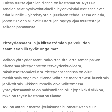
Tulevaisuutta ajatellen tilanne on kestämätön. Nyt HUS
sanelee asiat hyvinvointialueille, hyvinvointialueet sanelevat
asiat kunnille – yhteistyötä ei juurikaan tehdä. Tässä on asia,
johon tulevien aluevaltuutettujen täytyy ajaa muutosta ja
selkeää parannusta.
Yhteydensaantiin ja kiireettömien palveluiden
saamiseen liittyvät ongelmat
Välitön yhteydensaanti tarkoittaa sitä, että saman päivän
aikana saa yhteydenoton terveydenhuollosta,
takaisinsoittopalvelusta. Yhteydensaannissa on ollut
merkittäviä ongelmia, tilanne vaihtelee merkittävästi kunnittain
ja viikoittain. Kirkkonummella viive välittömässä
yhteydensaannissa on pahimmillaan ollut jopa kaksi viikkoa,
mikä on täysin kestämätön tilanne.
AVI on antanut marras-joulukuussa huomautuksen suun