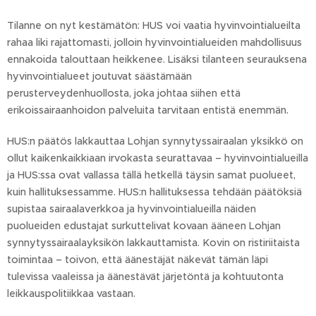
Tilanne on nyt kestämätön: HUS voi vaatia hyvinvointialueilta
rahaa liki rajattomasti, jolloin hyvinvointialueiden mahdollisuus
ennakoida talouttaan heikkenee. Lisäksi tilanteen seurauksena
hyvinvointialueet joutuvat säästämään
perusterveydenhuollosta, joka johtaa siihen että
erikoissairaanhoidon palveluita tarvitaan entistä enemmän.
HUS:n päätös lakkauttaa Lohjan synnytyssairaalan yksikkö on
ollut kaikenkaikkiaan irvokasta seurattavaa – hyvinvointialueilla
ja HUS:ssa ovat vallassa tällä hetkellä täysin samat puolueet,
kuin hallituksessamme. HUS:n hallituksessa tehdään päätöksiä
supistaa sairaalaverkkoa ja hyvinvointialueilla näiden
puolueiden edustajat surkuttelivat kovaan ääneen Lohjan
synnytyssairaalayksikön lakkauttamista. Kovin on ristiriitaista
toimintaa – toivon, että äänestäjät näkevät tämän läpi
tulevissa vaaleissa ja äänestävät järjetöntä ja kohtuutonta
leikkauspolitiikkaa vastaan.