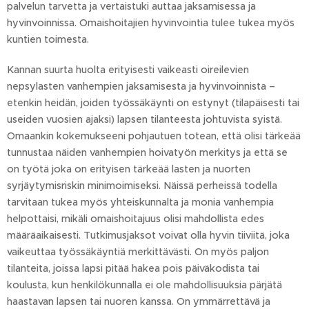
palvelun tarvetta ja vertaistuki auttaa jaksamisessa ja
hyvinvoinnissa. Omaishoitajien hyvinvointia tulee tukea myös
kuntien toimesta.
Kannan suurta huolta erityisesti vaikeasti oireilevien
nepsylasten vanhempien jaksamisesta ja hyvinvoinnista –
etenkin heidän, joiden työssäkäynti on estynyt (tilapäisesti tai
useiden vuosien ajaksi) lapsen tilanteesta johtuvista syistä.
Omaankin kokemukseeni pohjautuen totean, että olisi tärkeää
tunnustaa näiden vanhempien hoivatyön merkitys ja että se
on työtä joka on erityisen tärkeää lasten ja nuorten
syrjäytymisriskin minimoimiseksi. Näissä perheissä todella
tarvitaan tukea myös yhteiskunnalta ja monia vanhempia
helpottaisi, mikäli omaishoitajuus olisi mahdollista edes
määräaikaisesti. Tutkimusjaksot voivat olla hyvin tiiviitä, joka
vaikeuttaa työssäkäyntiä merkittävästi. On myös paljon
tilanteita, joissa lapsi pitää hakea pois päiväkodista tai
koulusta, kun henkilökunnalla ei ole mahdollisuuksia pärjätä
haastavan lapsen tai nuoren kanssa. On ymmärrettävä ja