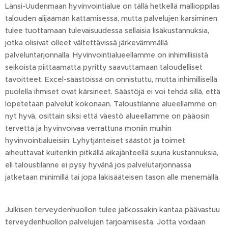
Länsi-Uudenmaan hyvinvointialue on tällä hetkellä mallioppilas
talouden alijäämän kattamisessa, mutta palvelujen karsiminen
tulee tuottamaan tulevaisuudessa sellaisia lisäkustannuksia,
jotka olisivat olleet vältettävissä järkevämmällä
palveluntarjonnalla. Hyvinvointialueellamme on inhimillisistä
seikoista piittaamatta pyritty saavuttamaan taloudelliset
tavoitteet. Excel-säästöissä on onnistuttu, mutta inhimillisellä
puolella ihmiset ovat kärsineet. Säästöjä ei voi tehdä sillä, että
lopetetaan palvelut kokonaan. Taloustilanne alueellamme on
nyt hyvä, osittain siksi että väestö alueellamme on pääosin
tervettä ja hyvinvoivaa verrattuna moniin muihin
hyvinvointialueisiin. Lyhytjänteiset säästöt ja toimet
aiheuttavat kuitenkin pitkällä aikajänteellä suuria kustannuksia,
eli taloustilanne ei pysy hyvänä jos palvelutarjonnassa
jatketaan minimillä tai jopa lakisääteisen tason alle menemällä.
Julkisen terveydenhuollon tulee jatkossakin kantaa päävastuu
terveydenhuollon palvelujen tarjoamisesta. Jotta voidaan