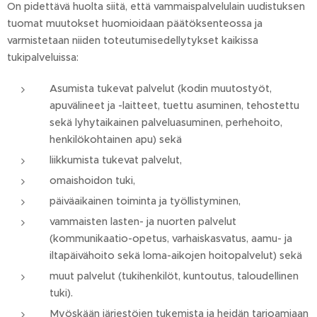
On pidettävä huolta siitä, että vammaispalvelulain uudistuksen
tuomat muutokset huomioidaan päätöksenteossa ja
varmistetaan niiden toteutumisedellytykset kaikissa
tukipalveluissa:
Asumista tukevat palvelut (kodin muutostyöt,
apuvälineet ja -laitteet, tuettu asuminen, tehostettu
sekä lyhytaikainen palveluasuminen, perhehoito,
henkilökohtainen apu) sekä
liikkumista tukevat palvelut,
omaishoidon tuki,
päiväaikainen toiminta ja työllistyminen,
vammaisten lasten- ja nuorten palvelut
(kommunikaatio-opetus, varhaiskasvatus, aamu- ja
iltapäivähoito sekä loma-aikojen hoitopalvelut) sekä
muut palvelut (tukihenkilöt, kuntoutus, taloudellinen
tuki).
Myöskään järjestöjen tukemista ja heidän tarjoamiaan