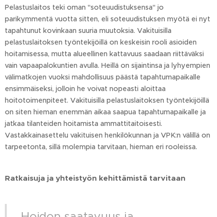
Pelastuslaitos teki oman "soteuudistuksensa" jo
parikymmentä vuotta sitten, eli soteuudistuksen myötä ei nyt
tapahtunut kovinkaan suuria muutoksia. Vakituisilla
pelastuslaitoksen työntekijöillä on keskeisin rooli asioiden
hoitamisessa, mutta alueellinen kattavuus saadaan riittäväksi
vain vapaapalokuntien avulla. Heillä on sijaintinsa ja lyhyempien
välimatkojen vuoksi mahdollisuus päästä tapahtumapaikalle
ensimmäiseksi, jolloin he voivat nopeasti aloittaa
hoitotoimenpiteet. Vakituisilla pelastuslaitoksen työntekijöillä
on siten hieman enemmän aikaa saapua tapahtumapaikalle ja
jatkaa tilanteiden hoitamista ammattitaitoisesti.
Vastakkainasettelu vakituisen henkilökunnan ja VPK:n välillä on
tarpeetonta, sillä molempia tarvitaan, hieman eri rooleissa.
Ratkaisuja ja yhteistyön kehittämistä tarvitaan
Hoidon saatavuus ja