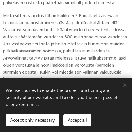
palveluverkostosta päätetään viranhaltijoiden toimesta.
Mistä sitten rahoitus tähän kaikkeen? Ennaltaehkäisevään
toimintaan panostaminen säästää pitkällä aikatähtäimellä.
Vajaaravitsemuksen hoito ikääntyneiden terveydenhoidossa
auttaisi säästämään vuodessa 600 miljoonaa euroa vuodessa.
Jos vastaavaa seulonta ja hoito otettaisin huomioon muiden
pitkäaikaissairaiden hoidossa, puhuttaisiin miljardeista.
Arvovalinnat täytyy pitää mielessä: istuva hallituksemme laski
oluen verotusta ja nosti lääkkeiden verotusta (samojen
summien edestä). Kukin voi miettiä sen valinnan vaikutuksia
kansanterveyteen laajemmin.
We use cookies to enable the proper functioning and
security of our website, and to offer you the best possible
Arvoilla ja äänestyspäätöksillä on merkitystä – nyt ehkä
user experience.
enemmän kuin koskaan aiemmin!
Accept only necessary
Accept all
Share