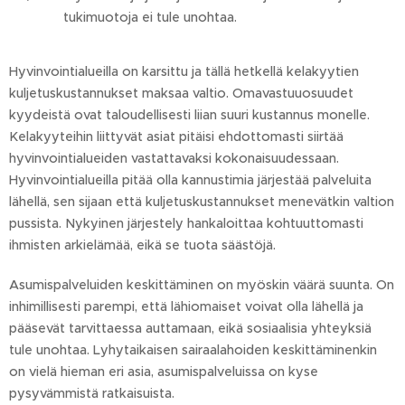
tukimuotoja ei tule unohtaa.
Hyvinvointialueilla on karsittu ja tällä hetkellä kelakyytien
kuljetuskustannukset maksaa valtio. Omavastuuosuudet
kyydeistä ovat taloudellisesti liian suuri kustannus monelle.
Kelakyyteihin liittyvät asiat pitäisi ehdottomasti siirtää
hyvinvointialueiden vastattavaksi kokonaisuudessaan.
Hyvinvointialueilla pitää olla kannustimia järjestää palveluita
lähellä, sen sijaan että kuljetuskustannukset menevätkin valtion
pussista. Nykyinen järjestely hankaloittaa kohtuuttomasti
ihmisten arkielämää, eikä se tuota säästöjä.
Asumispalveluiden keskittäminen on myöskin väärä suunta. On
inhimillisesti parempi, että lähiomaiset voivat olla lähellä ja
pääsevät tarvittaessa auttamaan, eikä sosiaalisia yhteyksiä
tule unohtaa. Lyhytaikaisen sairaalahoiden keskittäminenkin
on vielä hieman eri asia, asumispalveluissa on kyse
pysyvämmistä ratkaisuista.