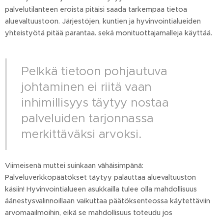
palvelutilanteen eroista pitäisi saada tarkempaa tietoa
aluevaltuustoon. Järjestöjen, kuntien ja hyvinvointialueiden
yhteistyötä pitää parantaa. sekä monituottajamalleja käyttää.
Pelkkä tietoon pohjautuva
johtaminen ei riitä vaan
inhimillisyys täytyy nostaa
palveluiden tarjonnassa
merkittäväksi arvoksi.
Viimeisenä muttei suinkaan vähäisimpänä:
Palveluverkkopäätökset täytyy palauttaa aluevaltuuston
käsiin! Hyvinvointialueen asukkailla tulee olla mahdollisuus
äänestysvalinnoillaan vaikuttaa päätöksenteossa käytettäviin
arvomaailmoihin, eikä se mahdollisuus toteudu jos