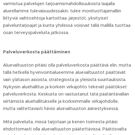
varmistua palvelujen tarjoamismahdollisuuksista laajalla
alueellamme tulevaisuudessakin, tulee monituottajamalliin
liittyviä vaihtoehtoja kartoittaa: järjestöt, yksityiset
palveluntarjoajat ja kunta yhdessä voisivat tällä mallilla tuottaa
osan terveyspalveluita jatkossa.
Palveluverkosta päättäminen
Aluevaltuuston pitäisi olla palveluverkosta päättävä elin, mutta
tällä hetkellä hyvinvointialueemme aluevaltuustot päättävät
vain ylätason asioista, strategiosta ja yleisistä suuntauksista.
Nykyisin aluehallitus ja korkein virkajohto tekevät päätökset
palveluverkosta. Keskusta on vastustanut tätä päätäntävallan
siirtämistä aluehallitukselle ja korkeimmalle virkajohdolle,
mutta valitettavasti hävisi aluevaltuuston äänestyksessä.
Mitä palveluita, missä tarjotaan ja kenen toimesta pitäisi
ehdottomasti olla aluevaltuuston päätettävissä. Päätösvalta