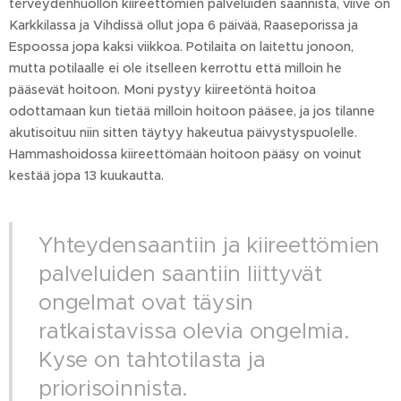
terveydenhuollon kiireettömien palveluiden saannista, viive on
Karkkilassa ja Vihdissä ollut jopa 6 päivää, Raaseporissa ja
Espoossa jopa kaksi viikkoa. Potilaita on laitettu jonoon,
mutta potilaalle ei ole itselleen kerrottu että milloin he
pääsevät hoitoon. Moni pystyy kiireetöntä hoitoa
odottamaan kun tietää milloin hoitoon pääsee, ja jos tilanne
akutisoituu niin sitten täytyy hakeutua päivystyspuolelle.
Hammashoidossa kiireettömään hoitoon pääsy on voinut
kestää jopa 13 kuukautta.
Yhteydensaantiin ja kiireettömien
palveluiden saantiin liittyvät
ongelmat ovat täysin
ratkaistavissa olevia ongelmia.
Kyse on tahtotilasta ja
priorisoinnista.