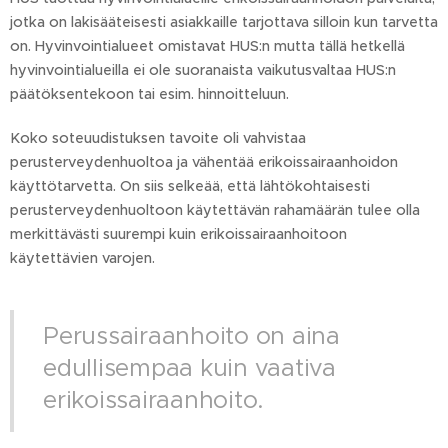
jotka on lakisääteisesti asiakkaille tarjottava silloin kun tarvetta
on. Hyvinvointialueet omistavat HUS:n mutta tällä hetkellä
hyvinvointialueilla ei ole suoranaista vaikutusvaltaa HUS:n
päätöksentekoon tai esim. hinnoitteluun.
Koko soteuudistuksen tavoite oli vahvistaa
perusterveydenhuoltoa ja vähentää erikoissairaanhoidon
käyttötarvetta. On siis selkeää, että lähtökohtaisesti
perusterveydenhuoltoon käytettävän rahamäärän tulee olla
merkittävästi suurempi kuin erikoissairaanhoitoon
käytettävien varojen.
Perussairaanhoito on aina
edullisempaa kuin vaativa
erikoissairaanhoito.