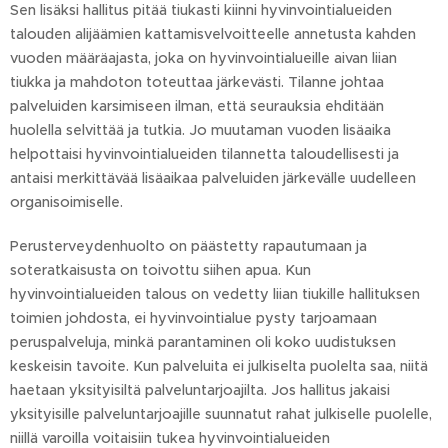
Sen lisäksi hallitus pitää tiukasti kiinni hyvinvointialueiden
talouden alijäämien kattamisvelvoitteelle annetusta kahden
vuoden määräajasta, joka on hyvinvointialueille aivan liian
tiukka ja mahdoton toteuttaa järkevästi. Tilanne johtaa
palveluiden karsimiseen ilman, että seurauksia ehditään
huolella selvittää ja tutkia. Jo muutaman vuoden lisäaika
helpottaisi hyvinvointialueiden tilannetta taloudellisesti ja
antaisi merkittävää lisäaikaa palveluiden järkevälle uudelleen
organisoimiselle.
Perusterveydenhuolto on päästetty rapautumaan ja
soteratkaisusta on toivottu siihen apua. Kun
hyvinvointialueiden talous on vedetty liian tiukille hallituksen
toimien johdosta, ei hyvinvointialue pysty tarjoamaan
peruspalveluja, minkä parantaminen oli koko uudistuksen
keskeisin tavoite. Kun palveluita ei julkiselta puolelta saa, niitä
haetaan yksityisiltä palveluntarjoajilta. Jos hallitus jakaisi
yksityisille palveluntarjoajille suunnatut rahat julkiselle puolelle,
niillä varoilla voitaisiin tukea hyvinvointialueiden