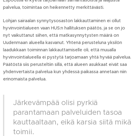
palvelua, toimintaa on heikennetty merkittävästi.
Lohjan sairaalan synnytysosaston lakkauttaminen ei ollut
hyvinvointialueen vaan HUS:n hallituksen päätös, ja se on jo
nyt vaikuttanut siihen, että matkasynnytysten määrä on
Uudenmaan alueella kasvanut. Yhtenä perusteluna yksilön
laadukkaan toiminnan lakkauttamiselle oli, että muualla
hyvinvointialueella ei pystytä tarjoamaan yhtä hyvää palvelua.
Päätöstä siis perusteltiin sillä, että alueen asukkaat eivät saa
yhdenvertaista palvelua kun yhdessä paikassa annetaan niin
erinomaista palvelua.
Järkevämpää olisi pyrkiä
parantamaan palveluiden tasoa
kauttaaltaan, eikä karsia siitä mikä
toimii.