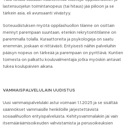
lastensuojelun toimintanopeus (tai hitaus) jää piiloon ja se
tärkein asia, eli avunsaanti viivästyy.
Soteuudistuksen myötä oppilashuollon tilanne on osittain
mennyt parempaan suuntaan, etenkin rekrytointitilanne on
paremmalla tolalla. Kuraattoreita ja psykologeja on saatu
enemmän, joskaan ei riittävästi. Erityisesti näihin palveluihin
pääsyn nopeus on tärkeää ja parempaan on pyrittävä. Kuntien
toimesta on palkattu kouluvalmentajia jotka myöskin antavat
tukea koulupäivien aikana.
VAMMAISPALVELULAIN UUDISTUS
Uusi vammaispalvelulaki astui voimaan 1.1.2025 ja se sisältää
säännökset vammaisille henkilöille järjestettävistä
sosiaalihuollon erityispalveluista. Kehitysvammalakiin jäi vain
itsemääräämisoikeuden vahvistamista ja perusoikeuksien