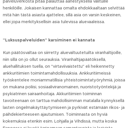
palveluverkosta pitää palauttaa äänestyksellä valituille
henkilöille. Jokaisen kannattaa omalta ehdokkaaltaan selvittää
mitä hän tästä asiasta ajattelee, sillä asia on varsin keskeinen,
ellei jopa merkityksellisin asia tulevissa aluevaaleissa.
"Luksuspalveluiden" karsiminen ei kannata
Kun päätösvaltaa on siirretty aluevaltuutetuilta viranhaltijoille,
niin sillä on jo ollut seurauksia. Viranhaltijapäätöksellä,
aluehallituksen tuella, on "virtaviivaistettu" eli heikennetty
ankkuritiimien toimintamahdollisuuksia. Ankkuritiimeissä
työskentelee moniammatillisia yhteistoimintatyöryhmiä, joissa
on mukana poliisi, sosiaaliviranomainen, nuoristotyöntekijä ja
psykiatrinen sairaanhoitaja. Akkuritiimien toiminnan
tavoiteenaan on tarttua mahdollisimman matalalla kynnyksellä
lasten ongelmakäyttäytymiseen ja pyrkivät estämään rikos- ja
päihdekierteeseen ajautumisen. Toiminnasta on hyviä
kokemuksia etenkin esim. Lohjalla ja Vihdissä, mutta koska
Espoossa ei kyetä tarjoamaan samantasoista ja laajuista