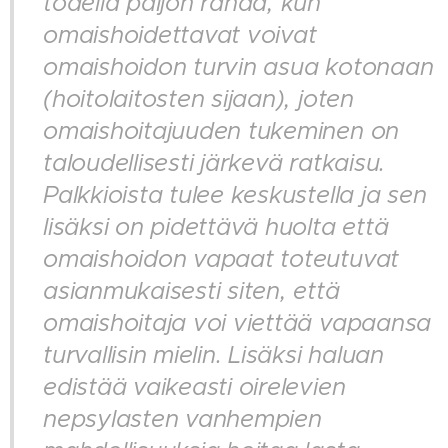
todella paljon rahaa, kun
omaishoidettavat voivat
omaishoidon turvin asua kotonaan
(hoitolaitosten sijaan), joten
omaishoitajuuden tukeminen on
taloudellisesti järkevä ratkaisu.
Palkkioista tulee keskustella ja sen
lisäksi on pidettävä huolta että
omaishoidon vapaat toteutuvat
asianmukaisesti siten, että
omaishoitaja voi viettää vapaansa
turvallisin mielin. Lisäksi haluan
edistää vaikeasti oirelevien
nepsylasten vanhempien