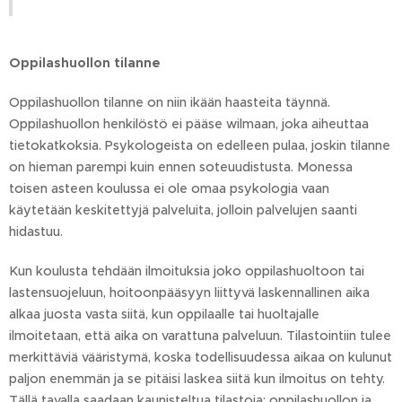
Oppilashuollon tilanne
Oppilashuollon tilanne on niin ikään haasteita täynnä.
Oppilashuollon henkilöstö ei pääse wilmaan, joka aiheuttaa
tietokatkoksia. Psykologeista on edelleen pulaa, joskin tilanne
on hieman parempi kuin ennen soteuudistusta. Monessa
toisen asteen koulussa ei ole omaa psykologia vaan
käytetään keskitettyjä palveluita, jolloin palvelujen saanti
hidastuu.
Kun koulusta tehdään ilmoituksia joko oppilashuoltoon tai
lastensuojeluun, hoitoonpääsyyn liittyvä laskennallinen aika
alkaa juosta vasta siitä, kun oppilaalle tai huoltajalle
ilmoitetaan, että aika on varattuna palveluun. Tilastointiin tulee
merkittäviä vääristymä, koska todellisuudessa aikaa on kulunut
paljon enemmän ja se pitäisi laskea siitä kun ilmoitus on tehty.
Tällä tavalla saadaan kaunisteltua tilastoja: oppilashuollon ja