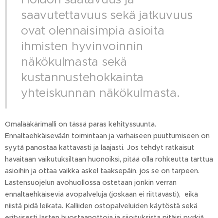
saavutettavuus sekä jatkuvuus
ovat olennaisimpia asioita
ihmisten hyvinvoinnin
näkökulmasta sekä
kustannustehokkainta
yhteiskunnan näkökulmasta.
Omalääkärimalli on tässä paras kehityssuunta.
Ennaltaehkäisevään toimintaan ja varhaiseen puuttumiseen on
syytä panostaa kattavasti ja laajasti. Jos tehdyt ratkaisut
havaitaan vaikutuksiltaan huonoiksi, pitää olla rohkeutta tarttua
asioihin ja ottaa vaikka askel taaksepäin, jos se on tarpeen.
Lastensuojelun avohuollossa ostetaan jonkin verran
ennaltaehkäiseviä avopalveluja (joskaan ei riittävästi), eikä
niistä pidä leikata. Kalliiden ostopalveluiden käytöstä sekä
erityisesti lasten huostaanottoja ja sijoituksista pitäisi pyrkiä