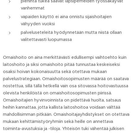
pienintä tukea saavat lapsiperheiden työssäkäyvät
vanhemmat
vapaiden käyttö ei aina onnistu sijaishoitajien
vähyyden vuoksi
palveluseteleitä hyödynnetään mutta niistä ollaan
valitettavasti luopumassa
Omaishoito on aina merkittävästi edullisempi vaihtoehto kuin
laitoshoito ja siksi omaishoito pitää tunnustaa keskeiseksi
osaksi hoivan kokonaisuutta sekä otettava mukaan
palvelustrategiaan. Omaishoitosopimusten määrää on saatava
nostettua, sillä tällä hetkellä vain osa sitovassa hoitovastuussa
olevista henkilöistä on omaishoitosopimusten piirissä.
Omaishoitajien hyvinvoinnista on pidettävä huolta, satsaus
heihin kannattaa, jotta kallista laitoshoitoa voidaan välttää
mahdollisimman pitkään. Omaishoitajayhdistykset on otettava
mukaan kehittämistyöryhmiin sekä heille on annettava
toiminta-avustuksia ja -tiloja. Yhteisön tuki vähentää julkisen