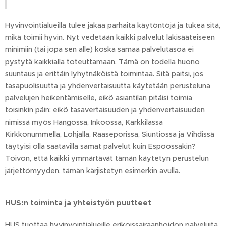
Hyvinvointialueilla tulee jakaa parhaita käytöntöjä ja tukea sitä,
mikä toimii hyvin. Nyt vedetään kaikki palvelut lakisääteiseen
minimiin (tai jopa sen alle) koska samaa palvelutasoa ei
pystytä kaikkialla toteuttamaan. Tämä on todella huono
suuntaus ja erittäin lyhytnäköistä toimintaa. Sitä paitsi, jos
tasapuolisuutta ja yhdenvertaisuutta käytetään perusteluna
palvelujen heikentämiselle, eikö asiantilan pitäisi toimia
toisinkin päin: eikö tasavertaisuuden ja yhdenvertaisuuden
nimissä myös Hangossa, Inkoossa, Karkkilassa
Kirkkonummella, Lohjalla, Raaseporissa, Siuntiossa ja Vihdissä
täytyisi olla saatavilla samat palvelut kuin Espoossakin?
Toivon, että kaikki ymmärtävät tämän käytetyn perustelun
järjettömyyden, tämän kärjistetyn esimerkin avulla.
HUS:n toiminta ja yhteistyön puutteet
HUS tuottaa hyvinvointialueille erikoissairaanhoidon palveluita,