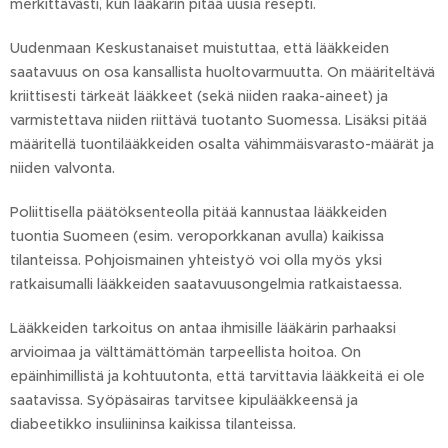
merkittävästi, kun lääkärin pitää uusia resepti.
Uudenmaan Keskustanaiset muistuttaa, että lääkkeiden
saatavuus on osa kansallista huoltovarmuutta. On määriteltävä
kriittisesti tärkeät lääkkeet (sekä niiden raaka-aineet) ja
varmistettava niiden riittävä tuotanto Suomessa. Lisäksi pitää
määritellä tuontilääkkeiden osalta vähimmäisvarasto-määrät ja
niiden valvonta.
Poliittisella päätöksenteolla pitää kannustaa lääkkeiden
tuontia Suomeen (esim. veroporkkanan avulla) kaikissa
tilanteissa. Pohjoismainen yhteistyö voi olla myös yksi
ratkaisumalli lääkkeiden saatavuusongelmia ratkaistaessa.
Lääkkeiden tarkoitus on antaa ihmisille lääkärin parhaaksi
arvioimaa ja välttämättömän tarpeellista hoitoa. On
epäinhimillistä ja kohtuutonta, että tarvittavia lääkkeitä ei ole
saatavissa. Syöpäsairas tarvitsee kipulääkkeensä ja
diabeetikko insuliininsa kaikissa tilanteissa.