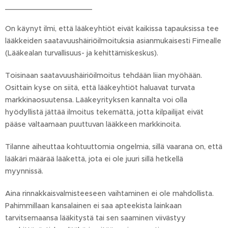
___________________
On käynyt ilmi, että lääkeyhtiöt eivät kaikissa tapauksissa tee
lääkkeiden saatavuushäiriöilmoituksia asianmukaisesti Fimealle
(Lääkealan turvallisuus- ja kehittämiskeskus).
Toisinaan saatavuushäiriöilmoitus tehdään liian myöhään.
Osittain kyse on siitä, että lääkeyhtiöt haluavat turvata
markkinaosuutensa. Lääkeyrityksen kannalta voi olla
hyödyllistä jättää ilmoitus tekemättä, jotta kilpailijat eivät
pääse valtaamaan puuttuvan lääkkeen markkinoita.
Tilanne aiheuttaa kohtuuttomia ongelmia, sillä vaarana on, että
lääkäri määrää lääkettä, jota ei ole juuri sillä hetkellä
myynnissä.
Aina rinnakkaisvalmisteeseen vaihtaminen ei ole mahdollista.
Pahimmillaan kansalainen ei saa apteekista lainkaan
tarvitsemaansa lääkitystä tai sen saaminen viivästyy